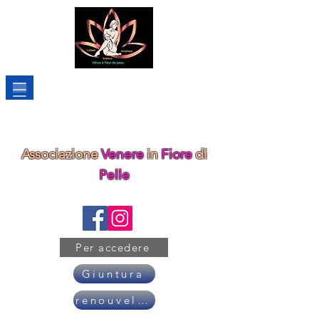
Associazione
Venere
in
Fiore
di
Pelle
Per accedere
Giuntura
renouveler son adhésion