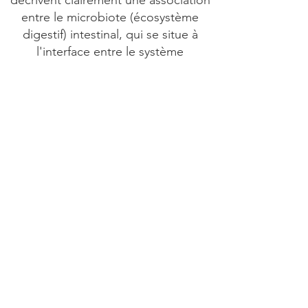
décrivent clairement une association
entre le microbiote (écosystème
digestif) intestinal, qui se situe à
l'interface entre le système
immunitaire et l'environnement et la
survenue d'une maladie auto-
immune. Il y a des échanges, un
dialogue en quelque sorte, entre les
bactéries intestinales et les cellules
immunitaires.
L'environnement (exposition aux
microbes, à certaines substances
chimiques, aux U.V., tabagisme,
stress...).joue également un rôle
majeur.
Quel traitement pour les
maladies auto-immunes ?