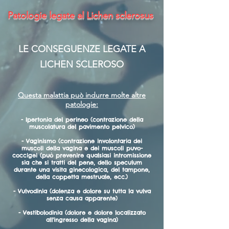
Patologie legate al Lichen sclerosus
LE CONSEGUENZE LEGATE A
LICHEN SCLEROSO
Questa malattia può indurre molte altre
patologie:
- Ipertonia del perineo (contrazione della
muscolatura del pavimento pelvico)
- Vaginismo (contrazione involontaria dei
muscoli della vagina e dei muscoli puvo-
coccigei (può prevenire qualsiasi intromissione
sia che si tratti del pene, dello speculum
durante una visita ginecologica, del tampone,
della coppetta mestruale, ecc.)
- Vulvodinia (dolenza e dolore su tutta la vulva
senza causa apparente)
- Vestibolodinia (dolore e dolore localizzato
all'ingresso della vagina)