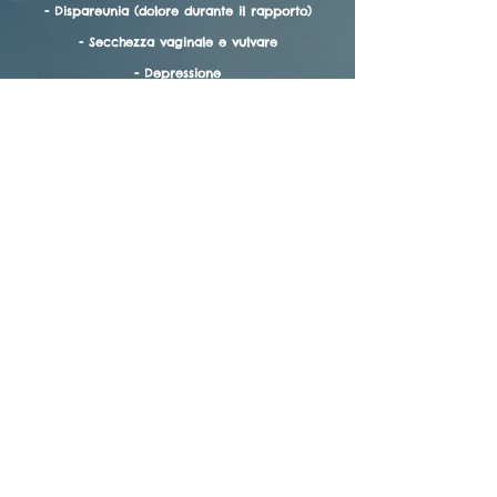
- Dispareunia (dolore durante il rapporto)
- Secchezza vaginale e vulvare
- Depressione
- Le lesioni del lichen sclerosus possono
degenerare in lesioni cancerose, motivo per cui
il monitoraggio regolare e la continuità del
trattamento sono importanti anche se il cancro
vulvare rimane raro.
Avviso legale
Gestione dei Cookie
politica sulla riservatezza
Condizioni d'uso
© 2021 Venere al Fleur de Peau.
Creato con
Wix.com