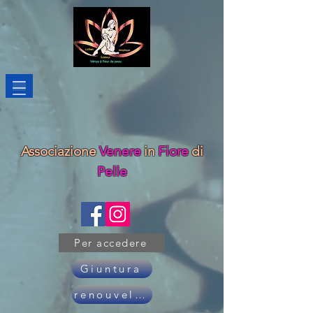
Associazione
Venere
in
Fiore
di
Pelle
Per accedere
Giuntura
renouveler son adhésion