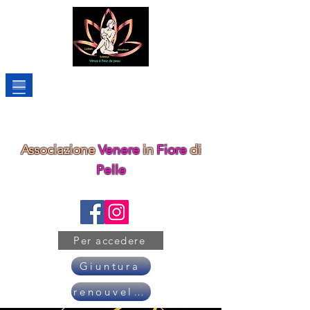
Associazione
Venere
in
Fiore
di
Pelle
Per accedere
Giuntura
renouveler son adhésion