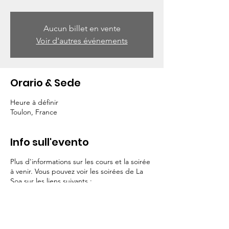
Aucun billet en vente
Voir d'autres événements
Orario & Sede
Heure à définir
Toulon, France
Info sull'evento
Plus d'informations sur les cours et la soirée
à venir. Vous pouvez voir les soirées de La
Soa sur les liens suivants :
La Soa sur facebook
La Soa sur insta